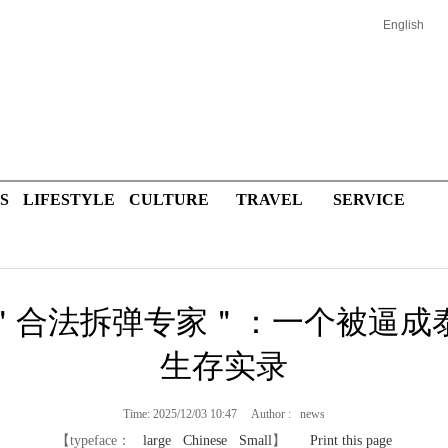
English
S
LIFESTYLE
CULTURE
TRAVEL
SERVICE
＂合法拆弹专家＂：一个被逼成
生存实录
Time: 2025/12/03 10:47 Author : news
【typeface：
large
Chinese
Small
】
Print this page