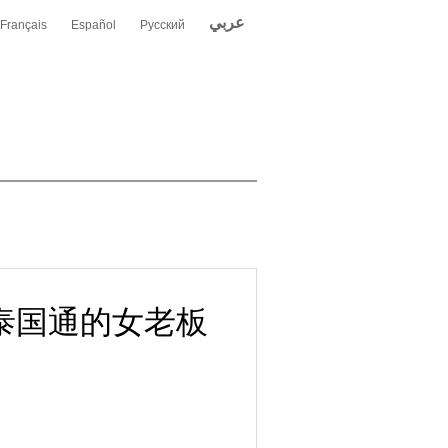
عربي
Français
Español
Русский
泰国通的女老板