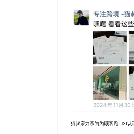
猫叔亲力亲为为顾客跑TISI认